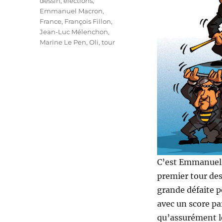
dessin
,
élections
,
Emmanuel Macron
,
France
,
François Fillon
,
Jean-Luc Mélenchon
,
Marine Le Pen
,
Oli
,
tour
C’est Emmanuel 
premier tour des
grande défaite po
avec un score par
qu’assurément le