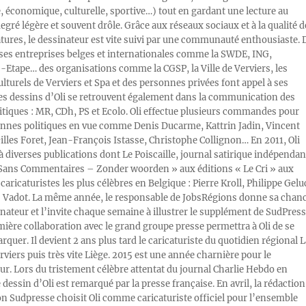
e, économique, culturelle, sportive…) tout en gardant une lecture au
egré légère et souvent drôle. Grâce aux réseaux sociaux et à la qualité d
atures, le dessinateur est vite suivi par une communauté enthousiaste. 
s entreprises belges et internationales comme la SWDE, ING,
Etape… des organisations comme la CGSP, la Ville de Verviers, les
ulturels de Verviers et Spa et des personnes privées font appel à ses
Les dessins d’Oli se retrouvent également dans la communication des
litiques : MR, CDh, PS et Ecolo. Oli effectue plusieurs commandes pour
nnes politiques en vue comme Denis Ducarme, Kattrin Jadin, Vincent
illes Foret, Jean-François Istasse, Christophe Collignon… En 2011, Oli
 à diverses publications dont Le Poiscaille, journal satirique indépendan
« Sans Commentaires – Zonder woorden » aux éditions « Le Cri » aux
caricaturistes les plus célèbres en Belgique : Pierre Kroll, Philippe Gelu
s Vadot. La même année, le responsable de JobsRégions donne sa chan
inateur et l’invite chaque semaine à illustrer le supplément de SudPress
mière collaboration avec le grand groupe presse permettra à Oli de se
rquer. Il devient 2 ans plus tard le caricaturiste du quotidien régional L
viers puis très vite Liège. 2015 est une année charnière pour le
ur. Lors du tristement célèbre attentat du journal Charlie Hebdo en
e dessin d’Oli est remarqué par la presse française. En avril, la rédaction
ion Sudpresse choisit Oli comme caricaturiste officiel pour l’ensemble