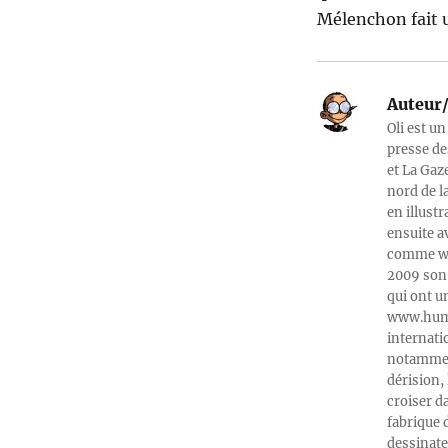
Mélenchon fait 
Auteur/
Oli est un
presse de
et La Gaz
nord de l
en illust
ensuite a
comme web
2009 son 
qui ont u
www.humeu
internati
notamment
dérision, 
croiser d
fabrique 
dessinate