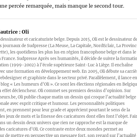
une percée remarquée, mais manque le second tour.
autrice :
Oli
 dessinateur et caricaturiste belge. Depuis 2015, Oli est le dessinateur d
s journaux de Sudpresse (La Meuse, La Capitale, NordEclair, La Provinc
ette), les quotidiens les plus lus en région francophone belge et dans le
a France. Sudpresse Après ses humanités, il décide de suivre la formati
ration (1999-2002) à l’école supérieure Saint-Luc à Liège. Il enchaîne
vec une formation en développement web. En 2005, Oli débute sa carriè
designer et graphiste dans le secteur privé. Parallèlement, il lance e
blog « Les humeurs d’Oli ». Ce sont les élections régionales en Belgiq
n effet déclencheur. Oli commet ses premiers dessins d’opinion. Sur
rs.be, Oli publie chaque matin un dessin qui croque l’actualité belge 
onale avec esprit critique et humour. Les personnalités politiques
, en prennent pour leur grade et apprécient pourtant le sens de la
les jeux de mots et la finesse des caricatures dont elles font l’objet. Fai
ans un dessin deux univers que rien ne rapproche est la marque de
des caricatures d’Oli. Ce contraste entre deux mondes permet au
ur de mettre en perspective un message fort, son regard sur l’actualité