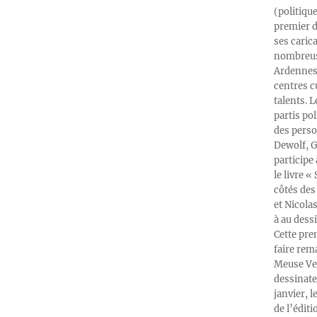
(politiqu
premier d
ses caric
nombreuse
Ardennes-
centres c
talents. 
partis po
des perso
Dewolf, G
participe
le livre 
côtés des 
et Nicola
à au dess
Cette pre
faire rema
Meuse Ver
dessinate
janvier, l
de l’édit