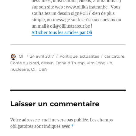
dessinées, illustrations, vidéos, animations… )
sur son site web : www.olillustrateur.be ! Vous
souhaitez un dessin signé Oli ? Rien de plus
simple, un message sur les réseaux sociaux ou
un mail à oli@olillustrateur.be !
Afficher tous les articles par Oli
Auteur
Publié
Catégories
Étiquettes
Oli
24 avril 2017
Politique, actualités
caricature
,
le
Corée du Nord
,
dessin
,
Donald Trump
,
Kim Jong Un
,
nucléaire
,
Oli
,
USA
Laisser un commentaire
Votre adresse e-mail ne sera pas publiée.
Les champs
obligatoires sont indiqués avec
*