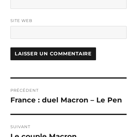
SITE WEB
Navigation
PRÉCÉDENT
de
France : duel Macron – Le Pen
Publication
précédente :
l’article
SUIVANT
Le couple Macron
Publication