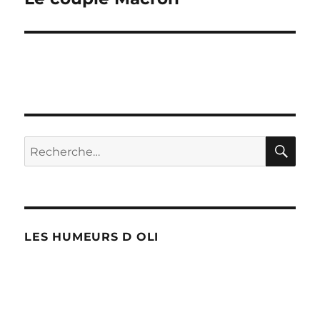
suivante :
RE
Recherche
pour :
LES HUMEURS D OLI