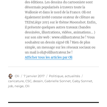
des éditions. Les dessins du cartooniste sont
désormais popularisés à travers toute la
Wallonie et dans le nord de la France. Oli est
également invité comme orateur de clôture au
TEDxLiège 2015 sur le thème Moonshot. Enfin,
il présente quelques autres travaux (bandes
dessinées, illustrations, vidéos, animations… )
sur son site web : www.olillustrateur.be ! Vous
souhaitez un dessin signé Oli ? Rien de plus
simple, un message sur les réseaux sociaux ou
un mail à oli@olillustrateur.be !
Afficher tous les articles par Oli
Auteur
Publié
Catégories
Étiquettes
Oli
7 janvier 2017
Politique, actualités
le
caricature
,
CSC
,
dessin
,
Gabrielle Sonnet
,
Gaby Sonnet
,
job
,
neige
,
Oli