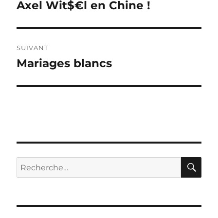
de
Axel Wit$€l en Chine !
Publication
précédente :
l’article
SUIVANT
Mariages blancs
Publication
suivante :
RE
Recherche
pour :