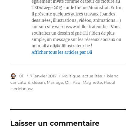
également invité comme orateur de clôture au
TEDxLiège 2015 sur le thème Moonshot. Enfin,
il présente quelques autres travaux (bandes
dessinées, illustrations, vidéos, animations… )
sur son site web : www.olillustrateur.be ! Vous
souhaitez un dessin signé Oli ? Rien de plus
simple, un message sur les réseaux sociaux ou
un mail à oli@olillustrateur.be !
Afficher tous les articles par Oli
Auteur
Publié
Catégories
Étiquettes
Oli
7 janvier 2017
Politique, actualités
blanc
,
le
caricature
,
dessin
,
Mariage
,
Oli
,
Paul Magnette
,
Raoul
Hedebouw
Laisser un commentaire