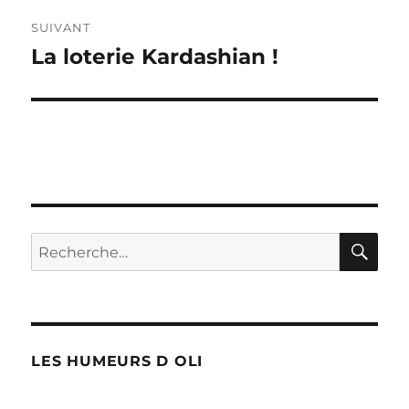
SUIVANT
La loterie Kardashian !
Publication
suivante :
RE
Recherche
pour :
LES HUMEURS D OLI