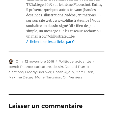
TEDxLiège 2015 sur le thème Moonshot. Enfin,
il présente quelques autres travaux (bandes
dessinées, illustrations, vidéos, animations… )
sur son site web : www.olillustrateur.be ! Vous
souhaitez un dessin signé Oli ? Rien de plus
simple, un message sur les réseaux sociaux ou
un mail à oli@olillustrateur.be !
Afficher tous les articles par Oli
Auteur
Publié
Catégories
Étiquettes
Oli
12 novembre 2016
Politique, actualités
le
benoit Pitance
,
caricature
,
dessin
,
Donald Trump
,
élections
,
Freddy Breuwer
,
Hasan Aydin
,
Marc Elsen
,
Maxime Degey
,
Muriel Targnion
,
Oli
,
Verviers
Laisser un commentaire