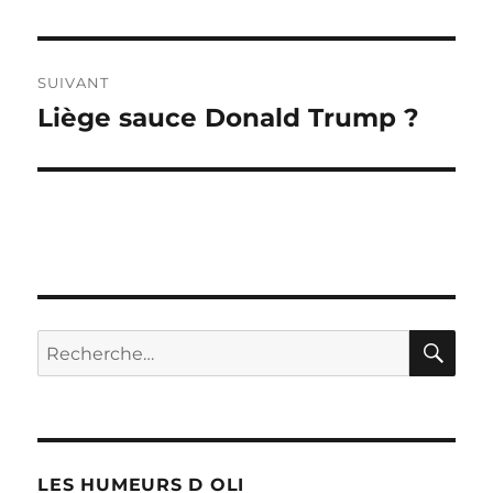
SUIVANT
Liège sauce Donald Trump ?
Publication
suivante :
RE
Recherche
pour :
LES HUMEURS D OLI