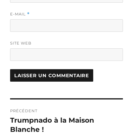
E-MAIL
*
SITE WEB
Navigation
PRÉCÉDENT
de
Trumpnado à la Maison
Publication
précédente :
Blanche !
l’article