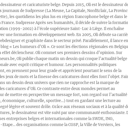
 dessinateur et caricaturiste belge. Depuis 2015, Oli est le dessinateur d
s journaux de Sudpresse (La Meuse, La Capitale, NordEclair, La Provinc
ette), les quotidiens les plus lus en région francophone belge et dans le
a France. Sudpresse Après ses humanités, il décide de suivre la formati
ration (1999-2002) à l’école supérieure Saint-Luc à Liège. Il enchaîne
vec une formation en développement web. En 2005, Oli débute sa carriè
designer et graphiste dans le secteur privé. Parallèlement, il lance e
blog « Les humeurs d’Oli ». Ce sont les élections régionales en Belgiq
n effet déclencheur. Oli commet ses premiers dessins d’opinion. Sur
rs.be, Oli publie chaque matin un dessin qui croque l’actualité belge 
onale avec esprit critique et humour. Les personnalités politiques
, en prennent pour leur grade et apprécient pourtant le sens de la
les jeux de mots et la finesse des caricatures dont elles font l’objet. Fai
ans un dessin deux univers que rien ne rapproche est la marque de
des caricatures d’Oli. Ce contraste entre deux mondes permet au
ur de mettre en perspective un message fort, son regard sur l’actualité
e, économique, culturelle, sportive…) tout en gardant une lecture au
egré légère et souvent drôle. Grâce aux réseaux sociaux et à la qualité d
atures, le dessinateur est vite suivi par une communauté enthousiaste. 
s entreprises belges et internationales comme la SWDE, ING,
Etape… des organisations comme la CGSP, la Ville de Verviers, les