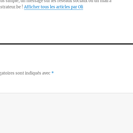
lus simple, un message sur les réseaux sociaux ou un mail à
ustrateur.be !
Afficher tous les articles par Oli
gatoires sont indiqués avec
*