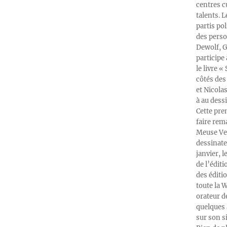
centres c
talents. 
partis po
des perso
Dewolf, G
participe
le livre 
côtés des 
et Nicola
à au dess
Cette pre
faire rema
Meuse Ver
dessinate
janvier, l
de l’édit
des éditi
toute la 
orateur d
quelques 
sur son s