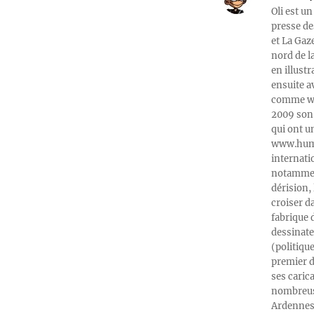
Oli est un
presse de
et La Gaz
nord de l
en illust
ensuite a
comme web
2009 son 
qui ont u
www.humeu
internati
notamment
dérision, 
croiser d
fabrique 
dessinate
(politiqu
premier d
ses caric
nombreuse
Ardennes-