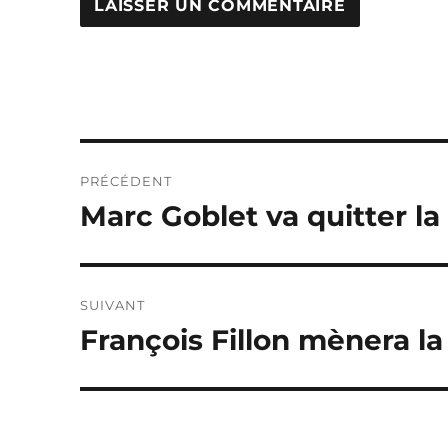
Navigation
PRÉCÉDENT
de
Marc Goblet va quitter l
Publication
précédente :
l’article
SUIVANT
François Fillon mènera la
Publication
suivante :