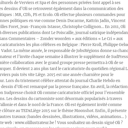
ulturels de Verviers et Spa et des personnes privées font appel à ses
Les dessins d’Oli se retrouvent également dans la communication des
litiques : MR, CDh, PS et Ecolo. Oli effectue plusieurs commandes pour
nnes politiques en vue comme Denis Ducarme, Kattrin Jadin, Vincent
illes Foret, Jean-François Istasse, Christophe Collignon… En 2011, Oli
 à diverses publications dont Le Poiscaille, journal satirique indépendan
« Sans Commentaires – Zonder woorden » aux éditions « Le Cri » aux
caricaturistes les plus célèbres en Belgique : Pierre Kroll, Philippe Gelu
s Vadot. La même année, le responsable de JobsRégions donne sa chan
inateur et l’invite chaque semaine à illustrer le supplément de SudPress
mière collaboration avec le grand groupe presse permettra à Oli de se
rquer. Il devient 2 ans plus tard le caricaturiste du quotidien régional L
viers puis très vite Liège. 2015 est une année charnière pour le
ur. Lors du tristement célèbre attentat du journal Charlie Hebdo en
e dessin d’Oli est remarqué par la presse française. En avril, la rédaction
ion Sudpresse choisit Oli comme caricaturiste officiel pour l’ensemble
ons. Les dessins du cartooniste sont désormais popularisés à travers
Wallonie et dans le nord de la France. Oli est également invité comme
e clôture au TEDxLiège 2015 sur le thème Moonshot. Enfin, il présente
autres travaux (bandes dessinées, illustrations, vidéos, animations… )
ite web : www.olillustrateur.be ! Vous souhaitez un dessin signé Oli ?