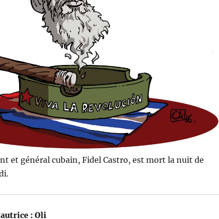
nt et général cubain, Fidel Castro, est mort la nuit de
di.
autrice :
Oli