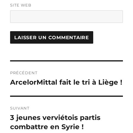
SITE WEB
Navigation
PRÉCÉDENT
de
ArcelorMittal fait le tri à Liège !
Publication
précédente :
l’article
SUIVANT
3 jeunes verviétois partis
Publication
suivante :
combattre en Syrie !