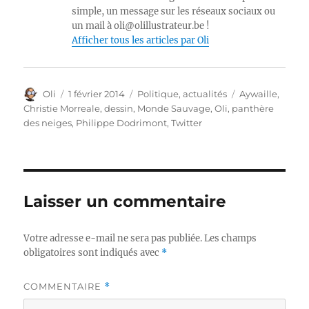
simple, un message sur les réseaux sociaux ou
un mail à oli@olillustrateur.be !
Afficher tous les articles par Oli
Auteur
Publié
Catégories
Étiquettes
Oli
1 février 2014
Politique, actualités
Aywaille
,
le
Christie Morreale
,
dessin
,
Monde Sauvage
,
Oli
,
panthère
des neiges
,
Philippe Dodrimont
,
Twitter
Laisser un commentaire
Votre adresse e-mail ne sera pas publiée.
Les champs
obligatoires sont indiqués avec
*
COMMENTAIRE
*