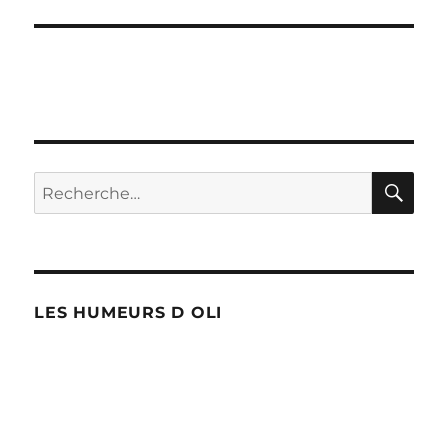
RE
Recherche
pour :
LES HUMEURS D OLI