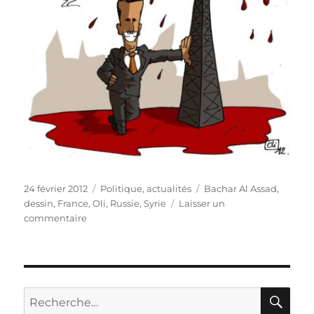
Publié
Catégories
Étiquettes
24 février 2012
Politique, actualités
Bachar Al Assad
,
le
dessin
,
France
,
Oli
,
Russie
,
Syrie
Laisser un
sur
commentaire
Syrire
:
tous,
sans
exception
RE
Recherche
!