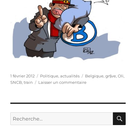
Publié
Catégories
Étiquettes
1 février 2012
Politique, actualités
Belgique
,
gr§ve
,
Oli
,
le
sur
SNCB
,
train
Laisser un commentaire
La
SNCB
prolonge
la
grève…
RE
Recherche
pour :