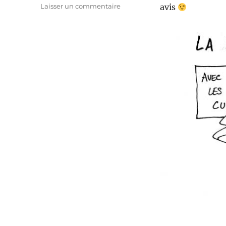
sur
Laisser un commentaire
avis
La
SNCB
fête
ses
175
ans
!