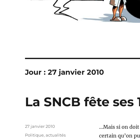
Jour :
27 janvier 2010
La SNCB fête ses 1
Publié
27 janvier 2010
…Mais si on doit
le
Catégories
Politique, actualités
certain qu’on pu