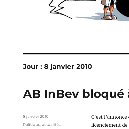
Jour :
8 janvier 2010
AB InBev bloqué à
Publié
8 janvier 2010
C’est l’annonce 
le
Catégories
Politique, actualités
licenciement de 