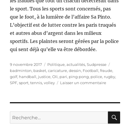
les fraudes que tout un chacun détecterait dans
le sport. Tous les sports sont concernés, pas
que le foot, à la lumière de l’affaire Sa Pinto.
L’objectif est de lutter contre les paris truqués
et autres abus d’argent dans les milieux
sportifs. Les plaintes seront gérées par la police
qui sent déjà qu’elle va être débordée.
Publié
Catégories
Étiquette
9 novembre 2017
Politique, actualités
,
Sudpresse
le
badminton
,
basket
,
caricature
,
dessin
,
Football
,
fraude
,
golf
,
handball
,
justice
,
Oli
,
pari
,
ping pong
,
police
,
rugby
,
sur
SPF
,
sport
,
tennis
,
volley
Laisser un commentaire
Dénoncer
la
fraude
dans
le
RE
Recherche
sport
pour :