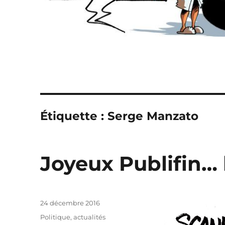
Étiquette :
Serge Manzato
Joyeux Publifin… 
Publié
24 décembre 2016
le
Catégories
Politique, actualités