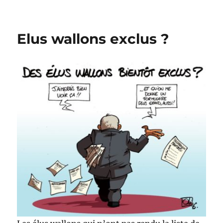
Joyeux
Publifin…
heu…
Elus wallons exclus ?
Noël
!