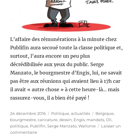
L’affaire des rémunérations à la minute chez
Publifin aura secoué toute la classe politique et,
surtout, l’aura encore un peu plus
décrédibilisée aux yeux du public. Serge
Manzato, le bourgmestre d’Engis, lui, ne savait
pas être aux réunions qui avaient lieu à 17h car
il avait « autre chose » à cette heure-là… mais
rassurez-vous, il a bien été payé !
Publié
Catégories
Étiquettes
24 décembre 2016
Politique, actualités
Belgique
,
le
bourgmestre
,
caricature
,
dessin
,
Engis
,
mandats
,
Oli
,
politique
,
Publifin
,
Serge Manzato
,
Wallonie
Laisser un
sur
commentaire