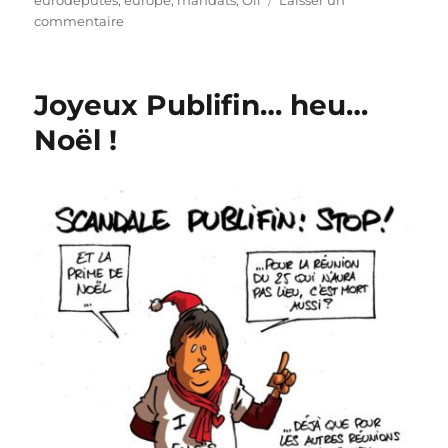
sur
commentaire
Mandats
et
eurodéputées
Joyeux Publifin… heu…
Noël !