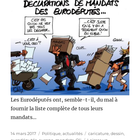
Les Eurodéputés ont, semble-t-il, du mal à
fournir la liste complète de tous leurs
mandats…
Publié
Catégories
Étiquettes
14 mars 2017
Politique, actualités
caricature
,
dessin
,
le
eurodéputés
,
europe
,
mandats
,
Oli
Laisser un