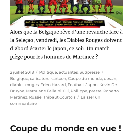
Alors que la Belgique rêve d’une revanche face à
la Seleçao, vendredi, les Diables Rouges doivent
d’abord écarter le Japon, ce soir. Un match
piège pour les hommes de Martinez ?
Publié
Catégories
Étiquettes
2 juillet 2018
Politique, actualités
,
Sudpresse
le
Belgique
,
caricature
,
cartoon
,
Coupe du monde
,
dessin
,
diables rouges
,
Eden Hazard
,
Football
,
Japon
,
Kevin De
Bruyne
,
Marouane Fellaini
,
Oli
,
Philippe
,
presse
,
Roberto
Martinez
,
Russie
,
Thibaut Courtois
Laisser un
sur
commentaire
8e
de
finale
Coupe du monde en vue !
piège