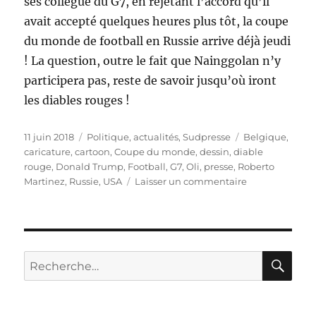
ses collègue du G7, en rejetant l’accord qu’il
avait accepté quelques heures plus tôt, la coupe
du monde de football en Russie arrive déjà jeudi
! La question, outre le fait que Nainggolan n’y
participera pas, reste de savoir jusqu’où iront
les diables rouges !
Publié
Catégories
Étiquettes
11 juin 2018
Politique, actualités
,
Sudpresse
Belgique
,
le
caricature
,
cartoon
,
Coupe du monde
,
dessin
,
diable
rouge
,
Donald Trump
,
Football
,
G7
,
Oli
,
presse
,
Roberto
sur
Martinez
,
Russie
,
USA
Laisser un commentaire
Coupe
du
monde
en
vue
RE
Recherche
!
pour :