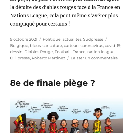
la défaite des diables rouges face à la France en
Nations League, cela peut même s’avérer plus
compliqué pour certains !
Publié
Catégories
Étiquettes
9 octobre 2021
Politique, actualités
,
Sudpresse
le
Belgique
,
bleus
,
caricature
,
cartoon
,
coronavirus
,
covid-19
,
dessin
,
Diables Rouge
,
Football
,
France
,
nation league
,
sur
Oli
,
presse
,
Roberto Martinez
Laisser un commentaire
Voyage
:
pas
8e de finale piège ?
simple
!