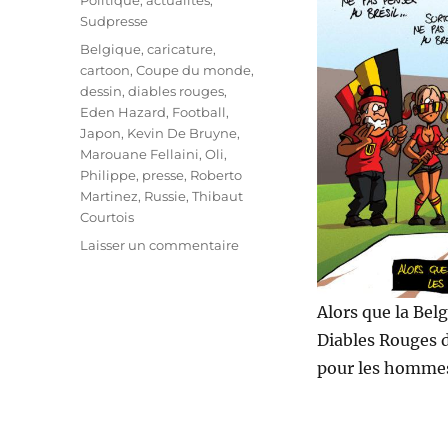
Politique, actualités
,
Sudpresse
Étiquettes
Belgique
,
caricature
,
cartoon
,
Coupe du monde
,
dessin
,
diables rouges
,
Eden Hazard
,
Football
,
Japon
,
Kevin De Bruyne
,
Marouane Fellaini
,
Oli
,
Philippe
,
presse
,
Roberto
Martinez
,
Russie
,
Thibaut
Courtois
sur
Laisser un commentaire
8e
de
finale
Alors que la Bel
piège
Diables Rouges d
?
pour les hommes