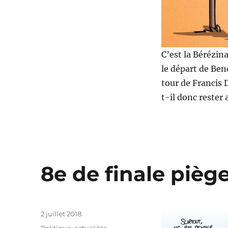
C’est la Bérézin
le départ de Beno
tour de Francis D
t-il donc rester
8e de finale piège
Publié
2 juillet 2018
le
Catégories