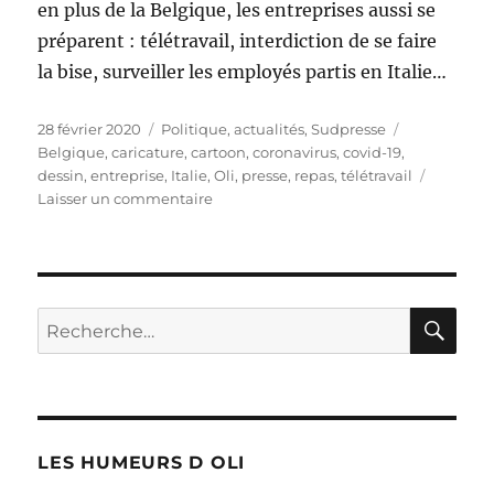
en plus de la Belgique, les entreprises aussi se
préparent : télétravail, interdiction de se faire
la bise, surveiller les employés partis en Italie…
Publié
Catégories
Étiquettes
28 février 2020
Politique, actualités
,
Sudpresse
le
Belgique
,
caricature
,
cartoon
,
coronavirus
,
covid-19
,
dessin
,
entreprise
,
Italie
,
Oli
,
presse
,
repas
,
télétravail
sur
Laisser un commentaire
Coronavirus
:
les
entreprises
aussi
RE
Recherche
se
pour :
préparent
LES HUMEURS D OLI