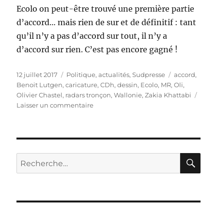
Ecolo on peut-être trouvé une première partie
d’accord… mais rien de sur et de définitif : tant
qu’il n’y a pas d’accord sur tout, il n’y a
d’accord sur rien. C’est pas encore gagné !
Publié
Catégories
Étiquettes
12 juillet 2017
Politique, actualités
,
Sudpresse
accord
,
le
Benoit Lutgen
,
caricature
,
CDh
,
dessin
,
Ecolo
,
MR
,
Oli
,
Olivier Chastel
,
radars tronçon
,
Wallonie
,
Zakia Khattabi
sur
Laisser un commentaire
Radars
tronçon
en
Wallonie
!
RE
Recherche
pour :