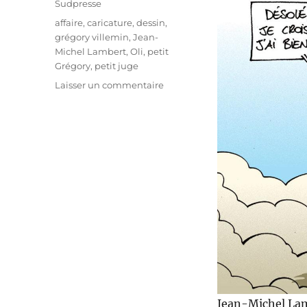
Sudpresse
Étiquettes
affaire
,
caricature
,
dessin
,
grégory villemin
,
Jean-
Michel Lambert
,
Oli
,
petit
Grégory
,
petit juge
sur
Laisser un commentaire
Jean-
Michel
Lambert
s’est-
il
suicidé
?
Jean-Michel Lamb