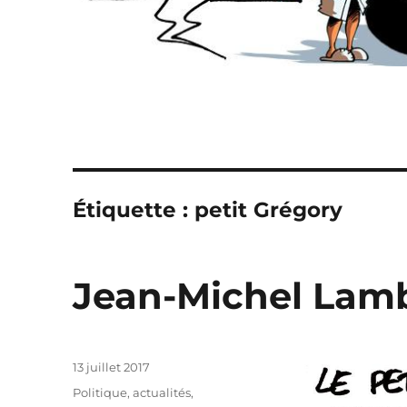
Étiquette :
petit Grégory
Jean-Michel Lambe
Publié
13 juillet 2017
le
Catégories
Politique, actualités
,