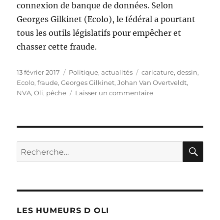
connexion de banque de données. Selon
Georges Gilkinet (Ecolo), le fédéral a pourtant
tous les outils législatifs pour empêcher et
chasser cette fraude.
Publié
Catégories
Étiquettes
13 février 2017
Politique, actualités
caricature
,
dessin
,
le
Ecolo
,
fraude
,
Georges Gilkinet
,
Johan Van Overtveldt
,
sur
NVA
,
Oli
,
pêche
Laisser un commentaire
Pêche
à
la
fraude
!
RE
Recherche
pour :
LES HUMEURS D OLI