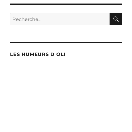
en
mode
« bug »
RE
Recherche
!
pour :
LES HUMEURS D OLI