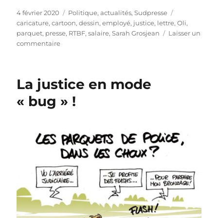
Publié
Catégories
Étiquettes
4 février 2020
Politique, actualités
,
Sudpresse
le
caricature
,
cartoon
,
dessin
,
employé
,
justice
,
lettre
,
Oli
,
parquet
,
presse
,
RTBF
,
salaire
,
Sarah Grosjean
Laisser un
sur
commentaire
Philippot
dénoncé
au
La justice en mode
parquet
!
« bug » !