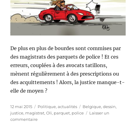
De plus en plus de bourdes sont commises par
des magistrats des parquets de police ! Et ces
erreurs, couplées à des avocats tatillons,
mènent régulièrement à des prescriptions ou
des acquittements ! Alors, la justice manque-t-
elle de moyen ?
Publié
Catégories
Étiquettes
12 mai 2015
Politique, actualités
Belgique
,
dessin
,
le
justice
,
magistrat
,
Oli
,
parquet
,
police
Laisser un
sur
commentaire
La
justice