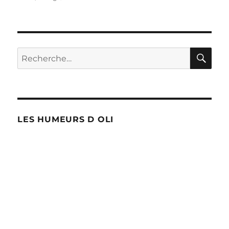
Burkini
RE
Recherche
pour :
LES HUMEURS D OLI