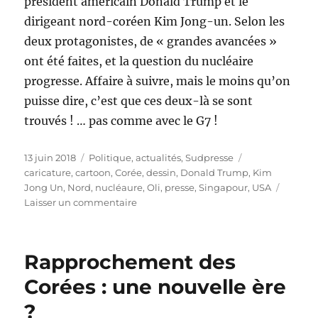
président américain Donald Trump et le
dirigeant nord-coréen Kim Jong-un. Selon les
deux protagonistes, de « grandes avancées »
ont été faites, et la question du nucléaire
progresse. Affaire à suivre, mais le moins qu’on
puisse dire, c’est que ces deux-là se sont
trouvés ! … pas comme avec le G7 !
Publié
Catégories
Étiquettes
13 juin 2018
Politique, actualités
,
Sudpresse
le
caricature
,
cartoon
,
Corée
,
dessin
,
Donald Trump
,
Kim
Jong Un
,
Nord
,
nucléaure
,
Oli
,
presse
,
Singapour
,
USA
sur
Laisser un commentaire
Kim
Jong
Un
Rapprochement des
et
Donald
Corées : une nouvelle ère
Trump
?
au