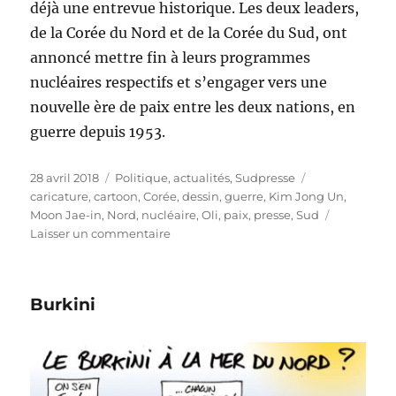
déjà une entrevue historique. Les deux leaders,
de la Corée du Nord et de la Corée du Sud, ont
annoncé mettre fin à leurs programmes
nucléaires respectifs et s’engager vers une
nouvelle ère de paix entre les deux nations, en
guerre depuis 1953.
Publié
Catégories
Étiquettes
28 avril 2018
Politique, actualités
,
Sudpresse
le
caricature
,
cartoon
,
Corée
,
dessin
,
guerre
,
Kim Jong Un
,
Moon Jae-in
,
Nord
,
nucléaire
,
Oli
,
paix
,
presse
,
Sud
sur
Laisser un commentaire
Rapprochement
des
Corées
Burkini
:
une
nouvelle
ère
?