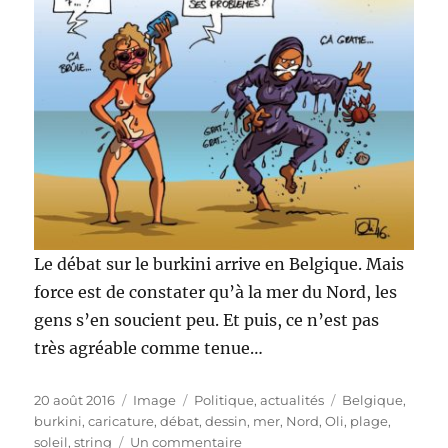
Le débat sur le burkini arrive en Belgique. Mais
force est de constater qu’à la mer du Nord, les
gens s’en soucient peu. Et puis, ce n’est pas
très agréable comme tenue…
Publié
Format
Catégories
Étiquettes
20 août 2016
Image
Politique, actualités
Belgique
,
le
burkini
,
caricature
,
débat
,
dessin
,
mer
,
Nord
,
Oli
,
plage
,
sur
soleil
,
string
Un commentaire