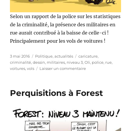
Selon un rapport de la police sur les statistiques
de la criminalité, la présence des militaires en
rue aurait contribué à la baisse de celle-ci !
Principalement pour les vols de voitures !
Publié
Catégories
Étiquettes
3 mai 2016
Politique, actualités
caricature
,
le
criminalité
,
dessin
,
militaires
,
niveau 3
,
Oli
,
police
,
rue
,
sur
voitures
,
vols
Laisser un commentaire
Criminalité
en
baisse
Perquisitions à Forest