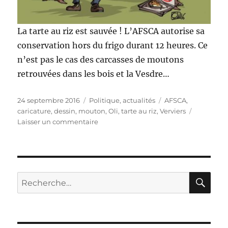
La tarte au riz est sauvée ! L’AFSCA autorise sa
conservation hors du frigo durant 12 heures. Ce
n’est pas le cas des carcasses de moutons
retrouvées dans les bois et la Vesdre…
Publié
Catégories
Étiquettes
24 septembre 2016
Politique, actualités
AFSCA
,
le
caricature
,
dessin
,
mouton
,
Oli
,
tarte au riz
,
Verviers
sur
Laisser un commentaire
La
tarte
au
riz
sauvée
RE
Recherche
!
pour :