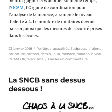
bientôt gagner la Wallonie. En même temps,
l’
OCAM
, l’Organe de coordination pour
l’analyse de la menace, a ramené le niveau
d’alerte à 2. Le nombre de militaires devrait
baisser, ainsi que les mesures de sécurité prises
dans les écoles.
Publié
Catégories
Étiquettes
23 janvier 2018
Politique, actualités
,
Sudpresse
alerte
,
le
caricature
,
cartoon
,
dessin
,
loup
,
menace
,
mouton
,
niveau
,
sur
OCAM
,
Oli
,
terrorisme
Laisser un commentaire
Le
loup
de
La SNCB sans dessus
retour
en
dessous !
Belgique