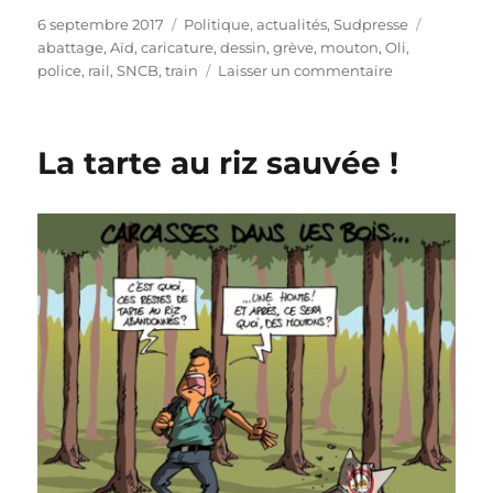
Publié
Catégories
Étiquett
6 septembre 2017
Politique, actualités
,
Sudpresse
le
abattage
,
Aïd
,
caricature
,
dessin
,
grève
,
mouton
,
Oli
,
sur
police
,
rail
,
SNCB
,
train
Laisser un commentaire
La
SNCB
sans
La tarte au riz sauvée !
dessus
dessous
!