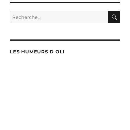
bord
du
gouffre
RE
Recherche
?
pour :
LES HUMEURS D OLI