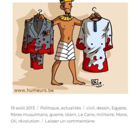
Publié
Catégories
Étiquettes
19 août 2013
Politique, actualités
civil
,
dessin
,
Egypte
,
le
frères musulmans
,
guerre
,
islam
,
Le Caire
,
militaire
,
Morsi
,
sur
Oli
,
révolution
Laisser un commentaire
L’Égypte
au