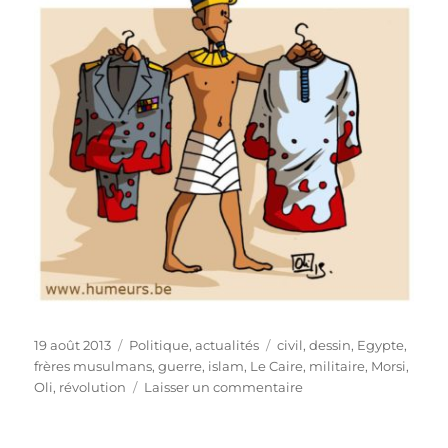
Publié
Catégories
Étiquettes
19 août 2013
Politique, actualités
civil
,
dessin
,
Egypte
,
le
frères musulmans
,
guerre
,
islam
,
Le Caire
,
militaire
,
Morsi
,
sur
Oli
,
révolution
Laisser un commentaire
L’Égypte
au