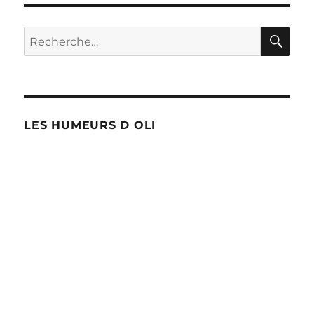
bord
du
gouffre
RE
Recherche
?
pour :
LES HUMEURS D OLI