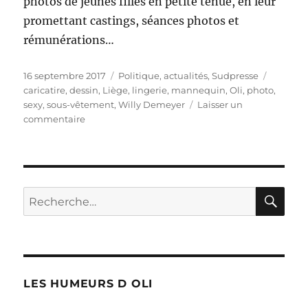
photos de jeunes filles en petite tenue, en leur
promettant castings, séances photos et
rémunérations…
Publié
Catégories
Étiquett
16 septembre 2017
Politique, actualités
,
Sudpresse
le
caricatire
,
dessin
,
Liège
,
lingerie
,
mannequin
,
Oli
,
photo
,
sexy
,
sous-vêtement
,
Willy Demeyer
Laisser un
sur
commentaire
Liège
:
photo
en
sous-
RE
Recherche
vêtements
pour :
!
LES HUMEURS D OLI