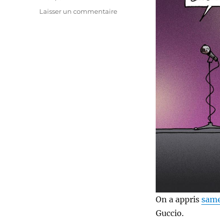
sur
Laisser un commentaire
Décès
de
Mario
Guccio
de
Machiavel
On a appris
same
Guccio.