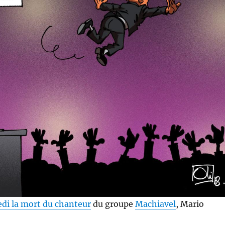
di la mort du chanteur
du groupe
Machiavel
, Mario