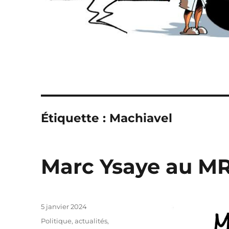
Étiquette :
Machiavel
Marc Ysaye au MR
Publié
5 janvier 2024
le
Catégories
Politique, actualités
,