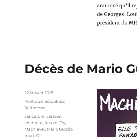
annoncé qu’il re
de Georges-Louis
président du MR 
Décès de Mario G
Publié
22 janvier 2018
le
Catégories
Politique, actualités
,
Sudpresse
Étiquettes
caricature
,
cartoon
,
chanteur
,
dessin
,
Fly
,
Machiavel
,
Mario Guccio
,
mort
,
Oli