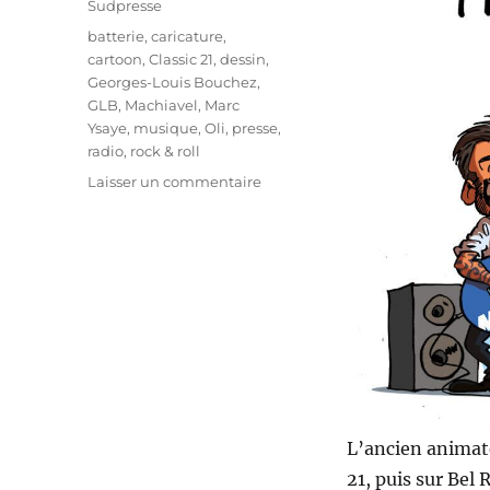
Sudpresse
Étiquettes
batterie
,
caricature
,
cartoon
,
Classic 21
,
dessin
,
Georges-Louis Bouchez
,
GLB
,
Machiavel
,
Marc
Ysaye
,
musique
,
Oli
,
presse
,
radio
,
rock & roll
sur
Laisser un commentaire
Marc
Ysaye
au
MR
!
L’ancien animate
21, puis sur Bel