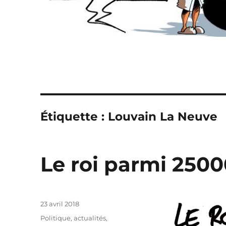
Étiquette :
Louvain La Neuve
Le roi parmi 2500
Publié
23 avril 2018
le
Catégories
Politique, actualités
,