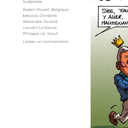
Sudpresse
Étiquettes
Baden-Powell
,
Belgique
,
bescout
,
Christelle
Alexandre
,
foulard
,
Louvain La Neuve
,
Philippe
,
roi
,
Scout
sur
Laisser un commentaire
Le
roi
parmi
25000
scouts
!