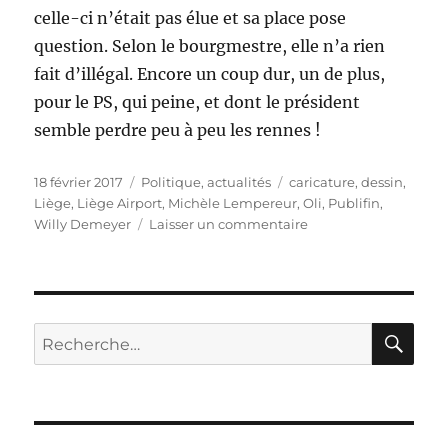
celle-ci n’était pas élue et sa place pose
question. Selon le bourgmestre, elle n’a rien
fait d’illégal. Encore un coup dur, un de plus,
pour le PS, qui peine, et dont le président
semble perdre peu à peu les rennes !
Publié
Catégories
Étiquettes
18 février 2017
Politique, actualités
caricature
,
dessin
,
le
Liège
,
Liège Airport
,
Michèle Lempereur
,
Oli
,
Publifin
,
sur
Willy Demeyer
Laisser un commentaire
Michèle
Lempereur
et
Liège
Airport
RE
Recherche
pour :