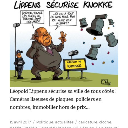
Léopold Lippens sécurise sa ville de tous côtés !
Caméras liseuses de plaques, policiers en
nombres, immobilier hors de prix…
Publié
Catégories
Étiquettes
15 avril 2017
Politique, actualités
caricature
,
cloche
,
le
dessin
,
Knokke
,
Léopold Lippens
,
Oli
,
Pâques
Laisser un