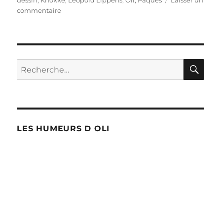
sur
commentaire
Les
cloches
à
Knokke
!
RE
Recherche
pour :
LES HUMEURS D OLI