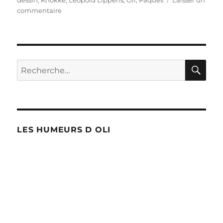
sur
commentaire
Les
cloches
à
Knokke
!
RE
Recherche
pour :
LES HUMEURS D OLI