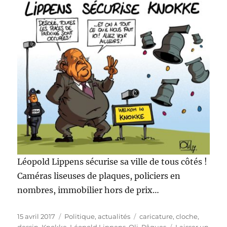
Léopold Lippens sécurise sa ville de tous côtés !
Caméras liseuses de plaques, policiers en
nombres, immobilier hors de prix…
Publié
Catégories
Étiquettes
15 avril 2017
Politique, actualités
caricature
,
cloche
,
le
dessin
,
Knokke
,
Léopold Lippens
,
Oli
,
Pâques
Laisser un