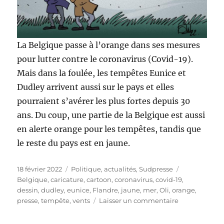
La Belgique passe à l’orange dans ses mesures
pour lutter contre le coronavirus (Covid-19).
Mais dans la foulée, les tempêtes Eunice et
Dudley arrivent aussi sur le pays et elles
pourraient s’avérer les plus fortes depuis 30
ans. Du coup, une partie de la Belgique est aussi
en alerte orange pour les tempêtes, tandis que
le reste du pays est en jaune.
Publié
Catégories
Étiquettes
18 février 2022
Politique, actualités
,
Sudpresse
le
Belgique
,
caricature
,
cartoon
,
coronavirus
,
covid-19
,
dessin
,
dudley
,
eunice
,
Flandre
,
jaune
,
mer
,
Oli
,
orange
,
sur
presse
,
tempête
,
vents
Laisser un commentaire
La
Belgique