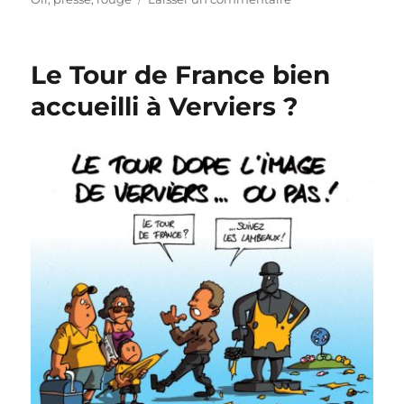
De
nouvelles
écharpes
Le Tour de France bien
pour
les
accueilli à Verviers ?
échevins
wallons
!