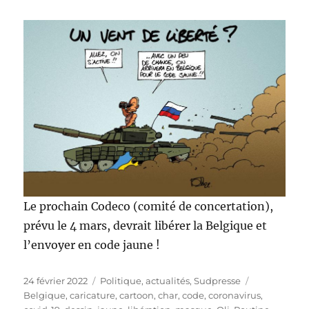
Le prochain Codeco (comité de concertation),
prévu le 4 mars, devrait libérer la Belgique et
l’envoyer en code jaune !
Publié
Catégories
Étiquettes
24 février 2022
Politique, actualités
,
Sudpresse
le
Belgique
,
caricature
,
cartoon
,
char
,
code
,
coronavirus
,