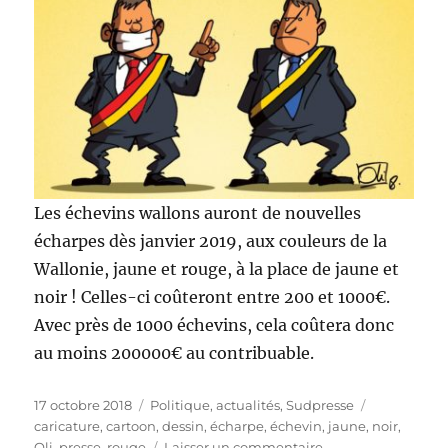
Les échevins wallons auront de nouvelles
écharpes dès janvier 2019, aux couleurs de la
Wallonie, jaune et rouge, à la place de jaune et
noir ! Celles-ci coûteront entre 200 et 1000€.
Avec près de 1000 échevins, cela coûtera donc
au moins 200000€ au contribuable.
Publié
Catégories
Étiquettes
17 octobre 2018
Politique, actualités
,
Sudpresse
le
caricature
,
cartoon
,
dessin
,
écharpe
,
échevin
,
jaune
,
noir
,
sur
Oli
,
presse
,
rouge
Laisser un commentaire