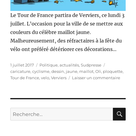
Le Tour de France partira de Verviers, ce lundi 3
juillet. L’occasion pour la ville de se mettre aux
couleurs du célèbre maillot jaune.
Malheureusement, des réfractaires à la fête du
vélo ont préféré détériorer ces décorations…
Publié
Catégories
Étiquettes
1 juillet 2017
Politique, actualités
,
Sudpresse
le
caricature
,
cyclisme
,
dessin
,
jaune
,
maillot
,
Oli
,
ploquette
,
sur
Tour de France
,
velo
,
Verviers
Laisser un commentaire
Le
Tour
de
France
bien
RE
Recherche
accueill
pour :
à
Verviers
?