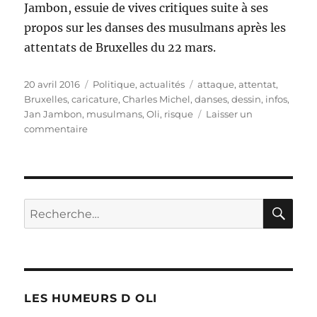
Jambon, essuie de vives critiques suite à ses
propos sur les danses des musulmans après les
attentats de Bruxelles du 22 mars.
Publié
Catégories
Étiquettes
20 avril 2016
Politique, actualités
attaque
,
attentat
,
le
Bruxelles
,
caricature
,
Charles Michel
,
danses
,
dessin
,
infos
,
Jan Jambon
,
musulmans
,
Oli
,
risque
Laisser un
sur
commentaire
Info-
Risques
!
RE
Recherche
pour :
LES HUMEURS D OLI