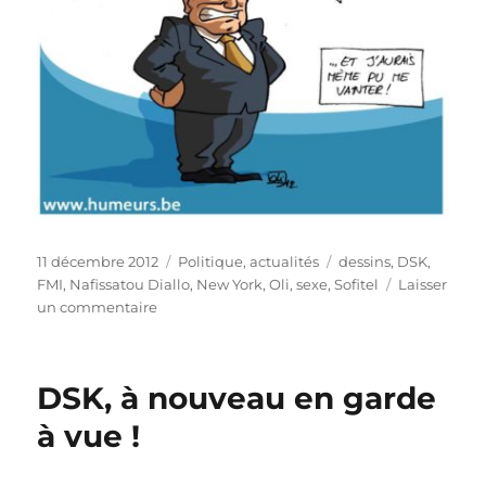
Publié
Catégories
Étiquettes
11 décembre 2012
Politique, actualités
dessins
,
DSK
,
le
FMI
,
Nafissatou Diallo
,
New York
,
Oli
,
sexe
,
Sofitel
Laisser
sur
un commentaire
DSK
en
a
DSK, à nouveau en garde
fini
avec
à vue !
les
tribunaux