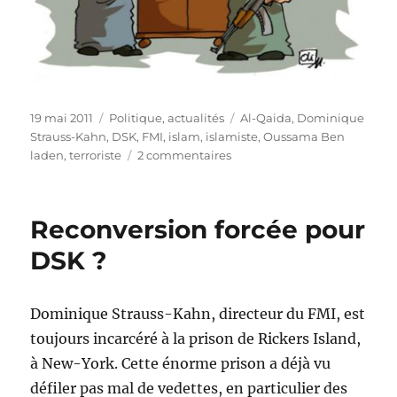
Publié
Catégories
Étiquettes
19 mai 2011
Politique, actualités
Al-Qaida
,
Dominique
le
Strauss-Kahn
,
DSK
,
FMI
,
islam
,
islamiste
,
Oussama Ben
sur
laden
,
terroriste
2 commentaires
Message
posthume
de
Reconversion forcée pour
Ben
Laden
DSK ?
Dominique Strauss-Kahn, directeur du FMI, est
toujours incarcéré à la prison de Rickers Island,
à New-York. Cette énorme prison a déjà vu
défiler pas mal de vedettes, en particulier des