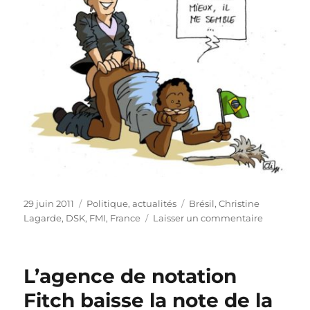
Publié
Catégories
Étiquettes
29 juin 2011
Politique, actualités
Brésil
,
Christine
le
sur
Lagarde
,
DSK
,
FMI
,
France
Laisser un commentaire
Christine
Lagarde
à
L’agence de notation
la
tête
Fitch baisse la note de la
du