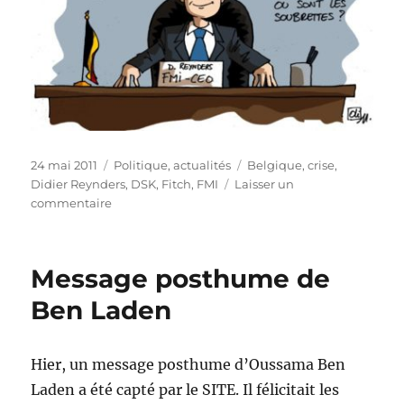
Publié
Catégories
Étiquettes
24 mai 2011
Politique, actualités
Belgique
,
crise
,
le
Didier Reynders
,
DSK
,
Fitch
,
FMI
Laisser un
sur
commentaire
L’agence
de
notation
Message posthume de
Fitch
baisse
Ben Laden
la
note
de
Hier, un message posthume d’Oussama Ben
la
Laden a été capté par le SITE. Il félicitait les
Belgique…