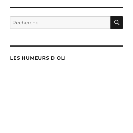
Kahn
inculpé
d’agression
RE
Recherche
sexuelle
pour :
!
LES HUMEURS D OLI