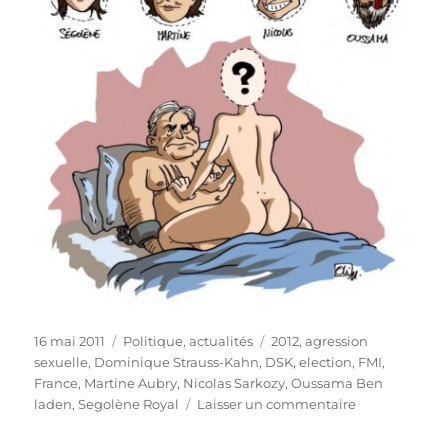
Publié
Catégories
Étiquettes
16 mai 2011
Politique, actualités
2012
,
agression
le
sexuelle
,
Dominique Strauss-Kahn
,
DSK
,
election
,
FMI
,
France
,
Martine Aubry
,
Nicolas Sarkozy
,
Oussama Ben
sur
laden
,
Segolène Royal
Laisser un commentaire
Dominique
Strauss-