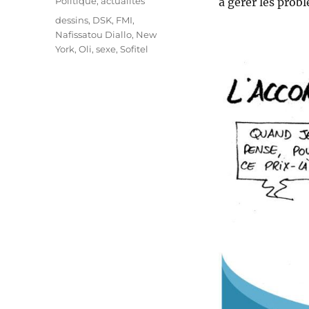
Catégories
Politique, actualités
à gérer les pro
Étiquettes
dessins
,
DSK
,
FMI
,
Nafissatou Diallo
,
New
York
,
Oli
,
sexe
,
Sofitel