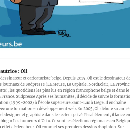
autrice :
Oli
 dessinateur et caricaturiste belge. Depuis 2015, Oli est le dessinateur d
s journaux de Sudpresse (La Meuse, La Capitale, NordEclair, La Provinc
ette), les quotidiens les plus lus en région francophone belge et dans le
a France. Sudpresse Après ses humanités, il décide de suivre la formati
ration (1999-2002) à l’école supérieure Saint-Luc à Liège. Il enchaîne
vec une formation en développement web. En 2005, Oli débute sa carriè
designer et graphiste dans le secteur privé. Parallèlement, il lance e
blog « Les humeurs d’Oli ». Ce sont les élections régionales en Belgiq
n effet déclencheur. Oli commet ses premiers dessins d’opinion. Sur