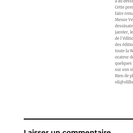
à au dess
Cette pre
faire rema
Meuse Ver
dessinate
janvier, l
de l’édit
des éditi
toute la 
orateur d
quelques 
sur son s
Rien de p
oli@olill
Laisser un commentaire