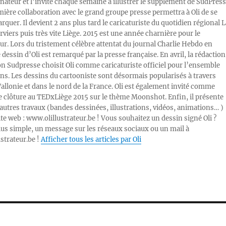
inateur et l’invite chaque semaine à illustrer le supplément de SudPress
mière collaboration avec le grand groupe presse permettra à Oli de se
rquer. Il devient 2 ans plus tard le caricaturiste du quotidien régional L
viers puis très vite Liège. 2015 est une année charnière pour le
ur. Lors du tristement célèbre attentat du journal Charlie Hebdo en
e dessin d’Oli est remarqué par la presse française. En avril, la rédaction
ion Sudpresse choisit Oli comme caricaturiste officiel pour l’ensemble
ons. Les dessins du cartooniste sont désormais popularisés à travers
Wallonie et dans le nord de la France. Oli est également invité comme
e clôture au TEDxLiège 2015 sur le thème Moonshot. Enfin, il présente
autres travaux (bandes dessinées, illustrations, vidéos, animations… )
ite web : www.olillustrateur.be ! Vous souhaitez un dessin signé Oli ?
lus simple, un message sur les réseaux sociaux ou un mail à
ustrateur.be !
Afficher tous les articles par Oli