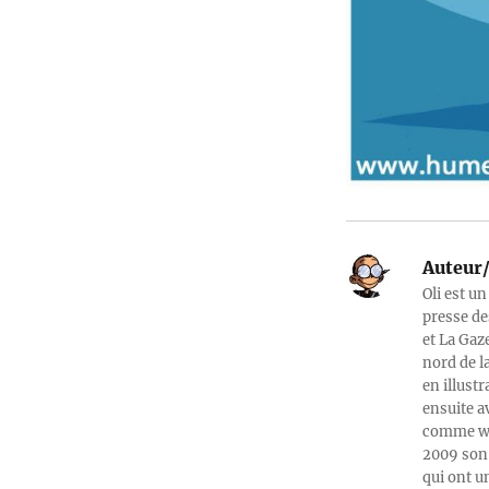
Auteur/
Oli est un
presse de
et La Gaz
nord de l
en illust
ensuite a
comme web
2009 son 
qui ont u