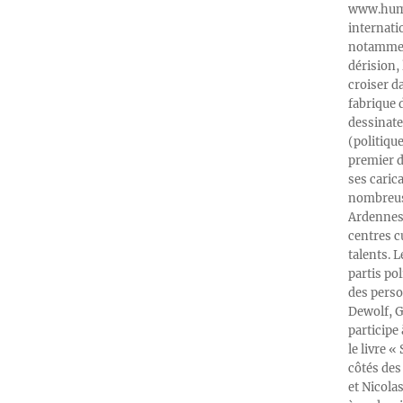
www.humeu
internati
notamment
dérision, 
croiser d
fabrique 
dessinate
(politiqu
premier d
ses caric
nombreuse
Ardennes-
centres c
talents. 
partis po
des perso
Dewolf, G
participe
le livre 
côtés des 
et Nicola