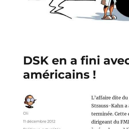
DSK en a fini ave
américains !
L’affaire dite d
Strauss-Kahn a 
Auteur
Oli
terminée. Cette 
Publié
11 décembre 2012
dirigeant du FMI
le