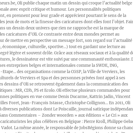
rs.be, Oli publie chaque matin un dessin qui croque l’actualité belge 
onale avec esprit critique et humour. Les personnalités politiques
, en prennent pour leur grade et apprécient pourtant le sens de la
les jeux de mots et la finesse des caricatures dont elles font l’objet. Fai
ans un dessin deux univers que rien ne rapproche est la marque de
des caricatures d’Oli. Ce contraste entre deux mondes permet au
ur de mettre en perspective un message fort, son regard sur l’actualité
e, économique, culturelle, sportive…) tout en gardant une lecture au
egré légère et souvent drôle. Grâce aux réseaux sociaux et à la qualité d
atures, le dessinateur est vite suivi par une communauté enthousiaste. 
s entreprises belges et internationales comme la SWDE, ING,
Etape… des organisations comme la CGSP, la Ville de Verviers, les
ulturels de Verviers et Spa et des personnes privées font appel à ses
Les dessins d’Oli se retrouvent également dans la communication des
litiques : MR, CDh, PS et Ecolo. Oli effectue plusieurs commandes pour
nnes politiques en vue comme Denis Ducarme, Kattrin Jadin, Vincent
illes Foret, Jean-François Istasse, Christophe Collignon… En 2011, Oli
 à diverses publications dont Le Poiscaille, journal satirique indépendan
« Sans Commentaires – Zonder woorden » aux éditions « Le Cri » aux
caricaturistes les plus célèbres en Belgique : Pierre Kroll, Philippe Gelu
s Vadot. La même année, le responsable de JobsRégions donne sa chan