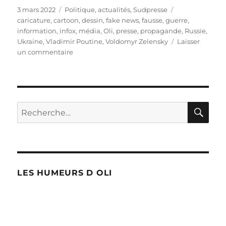
Publié
Catégories
Étiquettes
3 mars 2022
Politique, actualités
,
Sudpresse
le
caricature
,
cartoon
,
dessin
,
fake news
,
fausse
,
guerre
,
information
,
infox
,
média
,
Oli
,
presse
,
propagande
,
Russie
,
Ukraine
,
Vladimir Poutine
,
Voldomyr Zelensky
Laisser
sur
un commentaire
La
guerre
de
l’info
!
RE
Recherche
pour :
LES HUMEURS D OLI