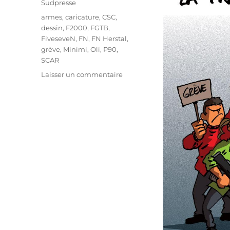
Sudpresse
Étiquettes
armes
,
caricature
,
CSC
,
dessin
,
F2000
,
FGTB
,
FiveseveN
,
FN
,
FN Herstal
,
grève
,
Minimi
,
Oli
,
P90
,
SCAR
sur
Laisser un commentaire
La
FN
Herstal
en
grève
!