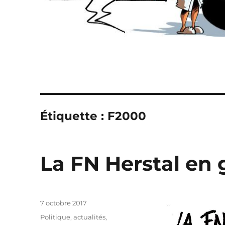
Étiquette :
F2000
La FN Herstal en 
Publié
7 octobre 2017
le
Catégories
Politique, actualités
,