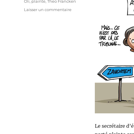
Oli
,
plainte
,
Theo Francken
sur
Laisser un commentaire
Theo
Francken
contre
Emir
Kir
Le secrétaire d’