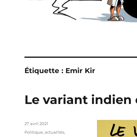
Étiquette :
Emir Kir
Le variant indien 
Publié
27 avril 2021
le
Catégories
Politique, actualités
,