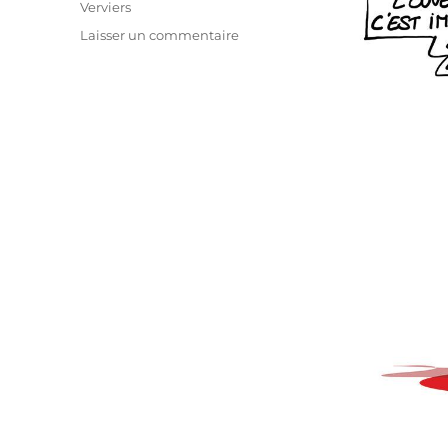
Verviers
sur
Laisser un commentaire
Daesh
=
Israël
?