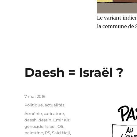
Le variant indie
la commune de S
Daesh = Israël ?
Publié
7 mai 2016
le
Catégories
Politique, actualités
Étiquettes
Arménie
,
caricature
,
daesh
,
dessin
,
Emir Kir
,
génocide
,
Israël
,
Oli
,
palestine
,
PS
,
Said Naji
,