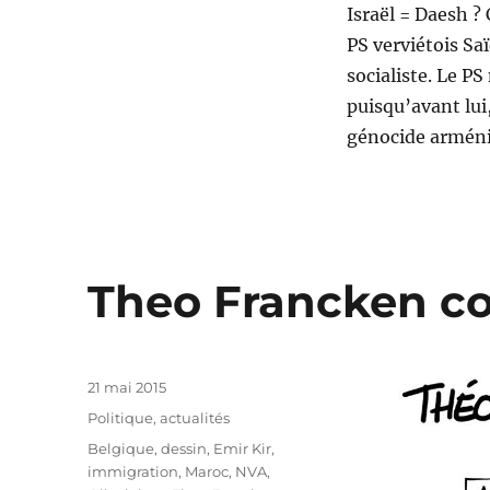
Israël = Daesh ?
PS verviétois Saï
socialiste. Le P
puisqu’avant lui
génocide arménie
Theo Francken co
Publié
21 mai 2015
le
Catégories
Politique, actualités
Étiquettes
Belgique
,
dessin
,
Emir Kir
,
immigration
,
Maroc
,
NVA
,