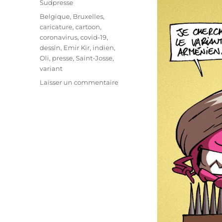
Sudpresse
Étiquettes
Belgique
,
Bruxelles
,
caricature
,
cartoon
,
coronavirus
,
covid-19
,
dessin
,
Emir Kir
,
indien
,
Oli
,
presse
,
Saint-Josse
,
variant
sur
Laisser un commentaire
Le
variant
indien
est
à
Bruxelles