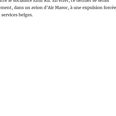
tre le socialiste Emir Kir. En effet, ce dernier se serait
ment, dans un avion d’Air Maroc, à une expulsion forcée
 services belges.