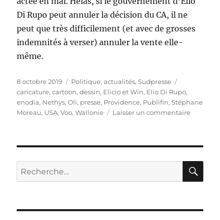
actée en mai. Hélas, si le gouvernement d’Elio
Di Rupo peut annuler la décision du CA, il ne
peut que très difficilement (et avec de grosses
indemnités à verser) annuler la vente elle-
même.
Publié
Catégories
Étiquettes
8 octobre 2019
Politique, actualités
,
Sudpresse
le
caricature
,
cartoon
,
dessin
,
Elicio et Win
,
Elio Di Rupo
,
enodia
,
Nethys
,
Oli
,
presse
,
Providence
,
Publifin
,
Stéphane
sur
Moreau
,
USA
,
Voo
,
Wallonie
Laisser un commentaire
Nethys
:
annuler
la
vente
RE
Recherche
?
pour :