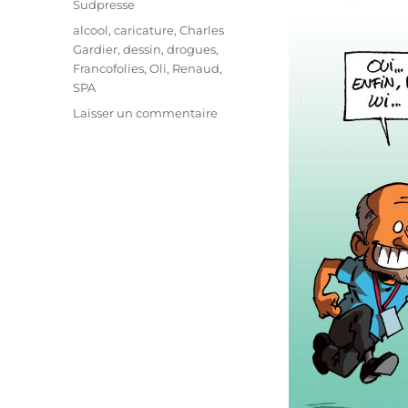
Sudpresse
Étiquettes
alcool
,
caricature
,
Charles
Gardier
,
dessin
,
drogues
,
Francofolies
,
Oli
,
Renaud
,
SPA
sur
Laisser un commentaire
Francofolies
sans
drogues
?