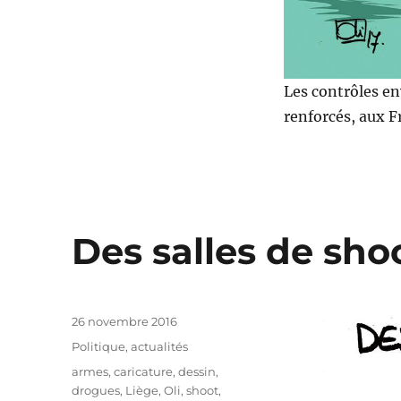
Les contrôles en
renforcés, aux F
Des salles de shoo
Publié
26 novembre 2016
le
Catégories
Politique, actualités
Étiquettes
armes
,
caricature
,
dessin
,
drogues
,
Liège
,
Oli
,
shoot
,