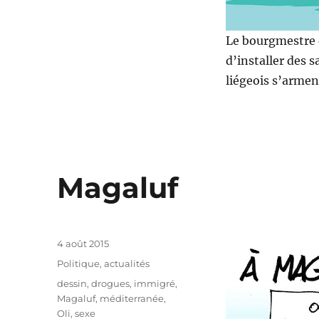
Le bourgmestre 
d’installer des s
liégeois s’arme
Magaluf
Publié
4 août 2015
le
Catégories
Politique, actualités
Étiquettes
dessin
,
drogues
,
immigré
,
Magaluf
,
méditerranée
,
Oli
,
sexe