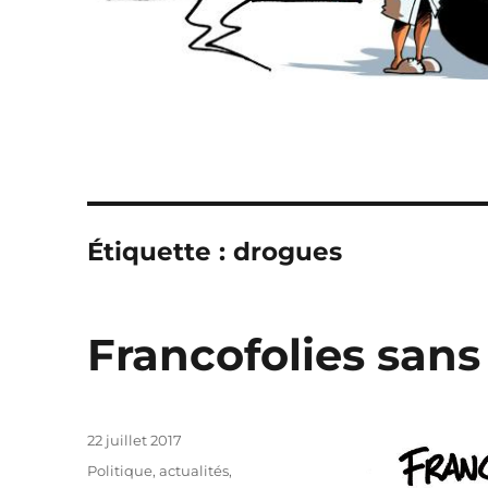
Étiquette :
drogues
Francofolies sans
Publié
22 juillet 2017
le
Catégories
Politique, actualités
,