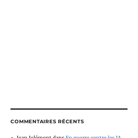
COMMENTAIRES RÉCENTS
Jean Julémont
dans
En guerre contre les IA