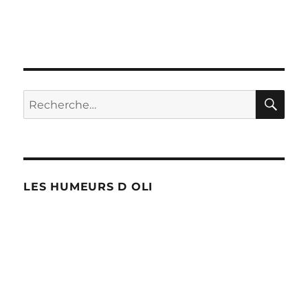
RE
Recherche
pour :
LES HUMEURS D OLI