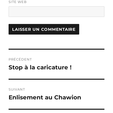
SITE WEB
Navigation
PRÉCÉDENT
de
Stop à la caricature !
Publication
précédente :
l’article
SUIVANT
Enlisement au Chawion
Publication
suivante :