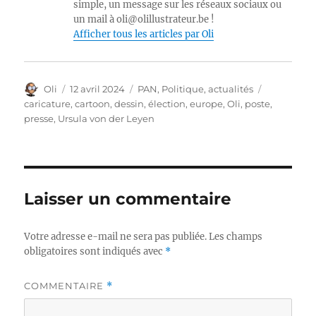
simple, un message sur les réseaux sociaux ou
un mail à oli@olillustrateur.be !
Afficher tous les articles par Oli
Auteur
Publié
Catégories
Étiquettes
Oli
12 avril 2024
PAN
,
Politique, actualités
le
caricature
,
cartoon
,
dessin
,
élection
,
europe
,
Oli
,
poste
,
presse
,
Ursula von der Leyen
Laisser un commentaire
Votre adresse e-mail ne sera pas publiée.
Les champs
obligatoires sont indiqués avec
*
COMMENTAIRE
*