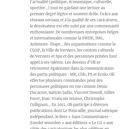
l’actualité (politique, économique, culturelle,
sportive…) tout en gardant une lecture au
premier degré légère et souvent drôle. Grâce aux
réseaux sociaux et à la qualité de ses caricatures,
le dessinateur est vite suivi par une communauté
enthousiaste. De nombreuses entreprises belges
et internationales comme la SWDE, ING,
Ardennes-Etape… des organisations comme la
CGSP, la Ville de Verviers, les centres culturels
de Verviers et Spa et des personnes privées font
appel à ses talents. Les dessins d’Oli se
retrouvent également dans la communication
des partis politiques : MR, CDh, PS et Ecolo. Oli
effectue plusieurs commandes pour des
personnes politiques en vue comme Denis
Ducarme, Kattrin Jadin, Vincent Dewolf, Gilles
Foret, Jean-François Istasse, Christophe
Collignon… En 2011, Oli participe à diverses
publications dont Le Poiscaille, journal satirique
indépendant, le livre « Sans Commentaires –
Zonder woorden » aux éditions « Le Cri » aux
côtés des caricaturistes les plus célèbres en