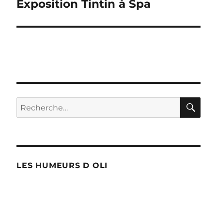
Exposition Tintin à Spa
Publication
suivante :
RE
Recherche
pour :
LES HUMEURS D OLI