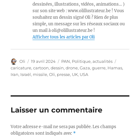
dessinées, illustrations, vidéos, animations… )
sur son site web : www.olillustrateur.be ! Vous
souhaitez un dessin signé Oli ? Rien de plus
simple, un message sur les réseaux sociaux ou
un mail à oli@olillustrateur.be !
Afficher tous les articles par Oli
Auteur
Publié
Catégories
Étiquettes
Oli
19 avril 2024
PAN
,
Politique, actualités
le
caricature
,
cartoon
,
dessin
,
drone
,
Gaza
,
guerre
,
Hamas
,
Iran
,
Israël
,
missile
,
Oli
,
presse
,
UK
,
USA
Laisser un commentaire
Votre adresse e-mail ne sera pas publiée.
Les champs
obligatoires sont indiqués avec
*