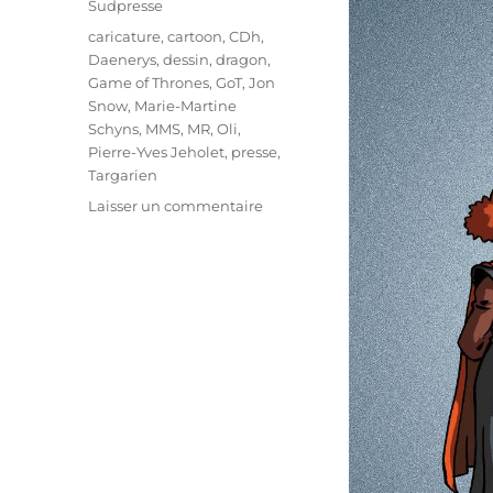
Sudpresse
Étiquettes
caricature
,
cartoon
,
CDh
,
Daenerys
,
dessin
,
dragon
,
Game of Thrones
,
GoT
,
Jon
Snow
,
Marie-Martine
Schyns
,
MMS
,
MR
,
Oli
,
Pierre-Yves Jeholet
,
presse
,
Targarien
sur
Laisser un commentaire
Game
of
Thrones
à
Herve