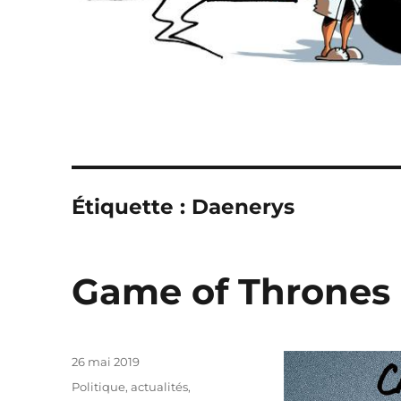
Étiquette :
Daenerys
Game of Thrones 
Publié
26 mai 2019
le
Catégories
Politique, actualités
,