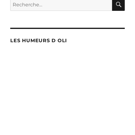
RE
Recherche
pour :
LES HUMEURS D OLI