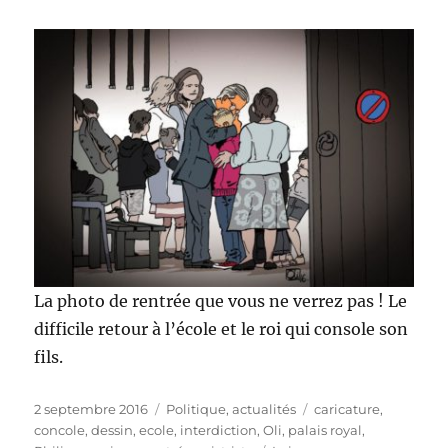
La photo de rentrée que vous ne verrez pas ! Le
difficile retour à l’école et le roi qui console son
fils.
Publié
Catégories
Étiquettes
2 septembre 2016
Politique, actualités
caricature
,
le
concole
,
dessin
,
ecole
,
interdiction
,
Oli
,
palais royal
,