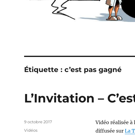
Étiquette :
c’est pas gagné
L’Invitation – C’e
Publié
9 octobre 2017
Vidéo réalisée à 
le
Catégories
Vidéos
diffusée sur
La T