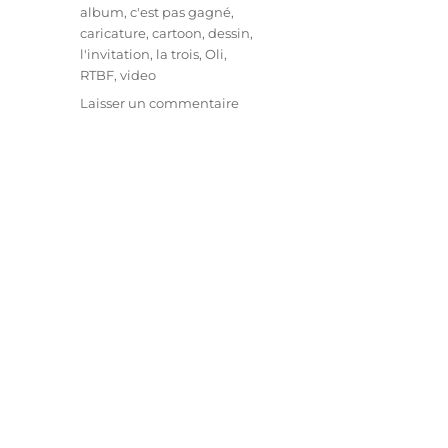
Étiquettes
album
,
c'est pas gagné
,
caricature
,
cartoon
,
dessin
,
l'invitation
,
la trois
,
Oli
,
RTBF
,
video
sur
Laisser un commentaire
L’Invitation
–
C’est
pas
gagné
–
Oli