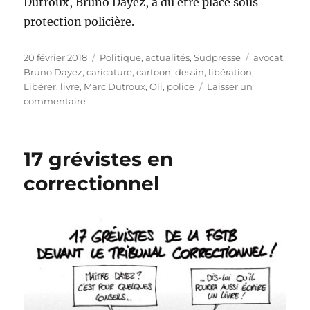
Dutroux, Bruno Dayez, a dû être placé sous
protection policière.
Publié
Catégories
Étiquettes
20 février 2018
Politique, actualités
,
Sudpresse
avocat
,
le
Bruno Dayez
,
caricature
,
cartoon
,
dessin
,
libération
,
Libérer
,
livre
,
Marc Dutroux
,
Oli
,
police
Laisser un
sur
commentaire
Bruno
Dayez
sous
17 grévistes en
protection
!
correctionnel