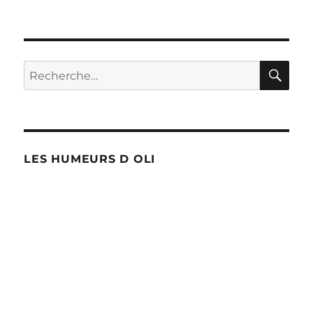
17
grévistes
en
correctio
RE
Recherche
pour :
LES HUMEURS D OLI