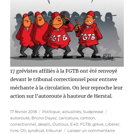
17 grévistes affiliés à la FGTB ont été renvoyé
devant le tribunal correctionnel pour entrave
méchante à la circulation. On leur reproche leur
action sur l’autoroute à hauteur de Herstal.
Publié
Catégories
Étiquettes
17 février 2018
Politique, actualités
,
Sudpresse
le
autoroute
,
Bruno Dayez
,
caricature
,
cartoon
,
correctionnel
,
dessin
,
Dutroux
,
E40
,
FGTB
,
grève
,
Libérer
,
sur
livre
,
Oli
,
syndicat
,
tribunal
Laisser un commentaire