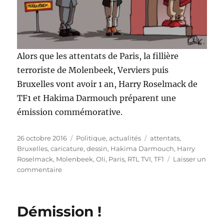
Alors que les attentats de Paris, la fillière
terroriste de Molenbeek, Verviers puis
Bruxelles vont avoir 1 an, Harry Roselmack de
TF1 et Hakima Darmouch préparent une
émission commémorative.
Publié
Catégories
Étiquettes
26 octobre 2016
Politique, actualités
attentats
,
le
Bruxelles
,
caricature
,
dessin
,
Hakima Darmouch
,
Harry
Roselmack
,
Molenbeek
,
Oli
,
Paris
,
RTL TVI
,
TF1
Laisser un
sur
commentaire
RTL
et
TF1
Démission !
pour
les