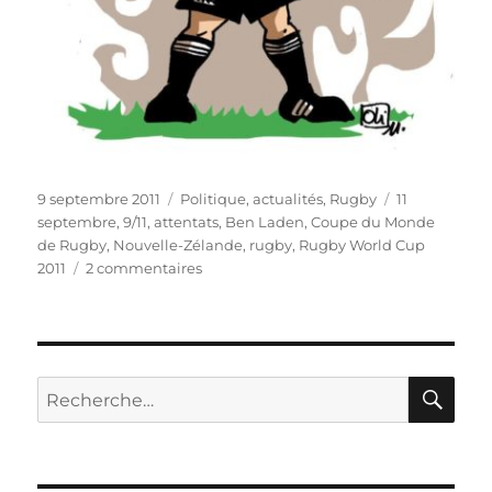
Publié
Catégories
Étiquettes
9 septembre 2011
Politique, actualités
,
Rugby
11
le
septembre
,
9/11
,
attentats
,
Ben Laden
,
Coupe du Monde
de Rugby
,
Nouvelle-Zélande
,
rugby
,
Rugby World Cup
sur
2011
2 commentaires
Entre
mémoire
et
ovalie…
RE
Recherche
pour :