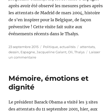
après avoir été observé les mesures prises après
les attentats de Madrid de mars 2004, histoire
de s’en inspirer pour la Belgique, de façon
préventive ! Cette visite fait suite aux
événements récents dans le Thalys.
Publié
Catégories
Étiquettes
23 septembre 2015
Politique, actualités
attentats
,
le
dessin
,
Espagne
,
Jacqueline Galant
,
Oli
,
Thalys
Laisser
sur
un commentaire
Olé
!
Mémoire, émotions et
dignité
Le président Barack Obama a visité les 3 sites
des attentats du 11 septembre 2001, hier, aux