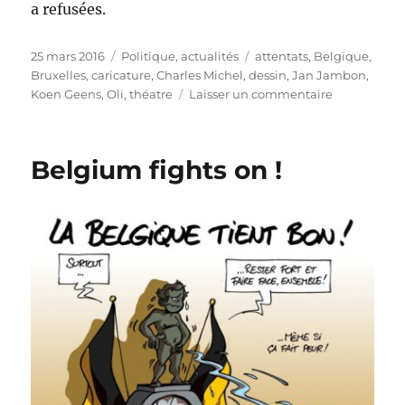
a refusées.
Publié
Catégories
Étiquettes
25 mars 2016
Politique, actualités
attentats
,
Belgique
,
le
Bruxelles
,
caricature
,
Charles Michel
,
dessin
,
Jan Jambon
,
sur
Koen Geens
,
Oli
,
théatre
Laisser un commentaire
Démission
!
Belgium fights on !