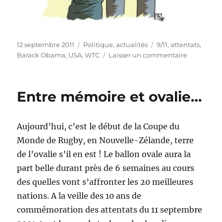
Publié
Catégories
Étiquettes
12 septembre 2011
Politique, actualités
9/11
,
attentats
,
le
sur
Barack Obama
,
USA
,
WTC
Laisser un commentaire
Mémoire,
émotions
et
Entre mémoire et ovalie…
dignité
Aujourd’hui, c’est le début de la Coupe du
Monde de Rugby, en Nouvelle-Zélande, terre
de l’ovalie s’il en est ! Le ballon ovale aura la
part belle durant près de 6 semaines au cours
des quelles vont s’affronter les 20 meilleures
nations. A la veille des 10 ans de
commémoration des attentats du 11 septembre