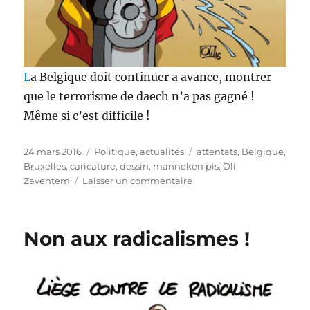
L
a Belgique doit continuer a avance, montrer
que le terrorisme de daech n’a pas gagné !
Même si c’est difficile !
Publié
Catégories
Étiquettes
24 mars 2016
Politique, actualités
attentats
,
Belgique
,
le
Bruxelles
,
caricature
,
dessin
,
manneken pis
,
Oli
,
sur
Zaventem
Laisser un commentaire
Belgium
fights
on
Non aux radicalismes !
!