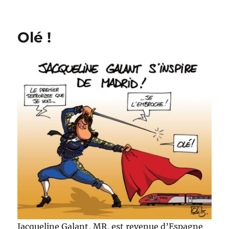
Non
aux
radical
Olé !
!
Jacqueline Galant, MR, est revenue d’Espagne