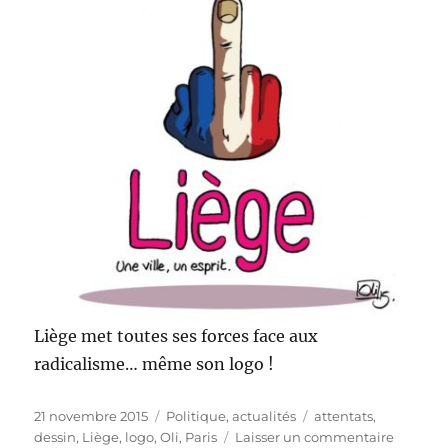
Liège met toutes ses forces face aux
radicalisme… même son logo !
Publié
Catégories
Étiquettes
21 novembre 2015
Politique, actualités
attentats
,
le
sur
dessin
,
Liège
,
logo
,
Oli
,
Paris
Laisser un commentaire